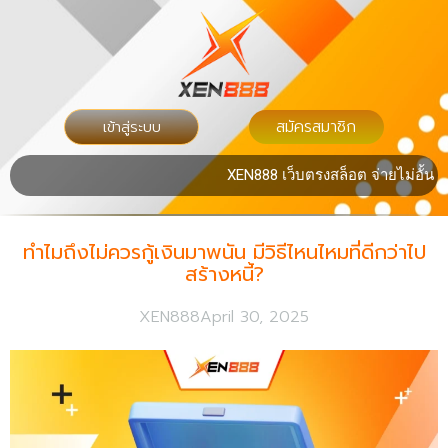
สมัครสมาชิก
เข้าสู่ระบบ
XEN888 เว็บตรงสล็อต จ่ายไม่อั้น สล็
ทำไมถึงไม่ควรกู้เงินมาพนัน มีวิธีไหนไหมที่ดีกว่าไป
สร้างหนี้?
XEN888
April 30, 2025