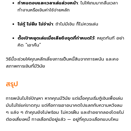
กำหนดงบและเวลาเล่นล่วงหน้า
: ไม่ให้เกมมากลืนเวลา
ทำงานหรือเงินค่าใช้จ่ายหลัก
ไม่กู้ ไม่ยืม ไม่จำนำ
: ถ้าไม่มีเงิน ก็ไม่ควรเล่น
ตั้งเป้าหยุดเล่นเมื่อเสียถึงจุดที่กำหนดไว้
: หยุดทันที อย่า
คิด “เอาคืน”
วิธีนี้จะช่วยให้คุณหลีกเลี่ยงการเป็นหนี้สินจากการพนัน และคง
สภาพการเงินที่มีวินัย
สรุป
การพนันไม่ใช่ปัญหา หากคุณมีวินัย แต่เมื่อคุณเริ่มกู้เงินเพื่อเล่น
มันไม่ใช่แค่ขาดทุน แต่คือการเอาอนาคตไปแลกกับความหวังลม
ๆ แล้ง ๆ ถ้าคุณยังไม่พร้อม ไม่ควรฝืน และถ้าอยากลองโดยไม่
ต้องเสี่ยงหนี้ ทางเลือกมีอยู่แล้ว — อยู่ที่คุณจะเลือกแบบไหน