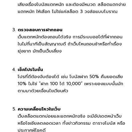
เสียงเรื่องโบนัสแตกหนัก และต้องมีหมวด
สล็อตแตกง่าย
แตกหนัก
ให้เลือก ไม่ใช่แค่สล็อต 3 วงล้อแบบโบราณ
ตรวจสอบการฝากถอน
เว็บแตกหนักต้องถอนได้จริง การมีระบบออโต้ที่ฝากถอน
ในไม่กี่นาทีเป็นสัญญาณดี ถ้าเว็บไหนถอนช้าหรือทำเรื่อง
ยุ่งยาก มักเป็นเว็บเสี่ยง
เช็คโปรโมชั่น
โปรที่ดีต้องจับต้องได้ เช่น โบนัสฝาก 50% คืนยอดเสีย
10% ไม่ใช่ “ฝาก 100 ได้ 10,000” เพราะของแบบนั้นมัก
ตามมาด้วยเงื่อนไขเวียนหัว
ความเคลื่อนไหวในเว็บ
เว็บสล็อตแตกบ่อยและแตกหนักจริง จะมีอัปเดตหน้าเว็บ
หรือโซเชียลตลอดเวลา ทั้งข่าวกิจกรรม ตารางโบนัส หรือ
ประกาศผู้โชคดี