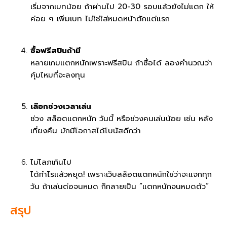
เริ่มจากเบทน้อย ถ้าผ่านไป 20-30 รอบแล้วยังไม่แตก ให้
ค่อย ๆ เพิ่มเบท ไม่ใช่ใส่หมดหน้าตักแต่แรก
ซื้อฟรีสปินถ้ามี
หลายเกมแตกหนักเพราะฟรีสปิน ถ้าซื้อได้ ลองคำนวณว่า
คุ้มไหมที่จะลงทุน
เลือกช่วงเวลาเล่น
ช่วง
สล็อตแตกหนัก วันนี้
หรือช่วงคนเล่นน้อย เช่น หลัง
เที่ยงคืน มักมีโอกาสได้โบนัสดีกว่า
ไม่โลภเกินไป
ได้กำไรแล้วหยุด! เพราะเว็บสล็อตแตกหนักใช่ว่าจะแจกทุก
วัน ถ้าเล่นต่อจนหมด ก็กลายเป็น “แตกหนักจนหมดตัว”
สรุป