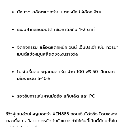
มีหมวด
สล็อตแตกง่าย แตกหนัก
ให้เลือกเพียบ
ระบบฝากถอนออโต้ ใช้เวลาไม่เกิน 1-2 นาที
จัดกิจกรรม
สล็อตแตกหนัก วันนี้
เป็นประจำ เช่น ทัวร์นา
เมนต์แข่งหมุนสล็อตชิงเงินรางวัล
โปรโมชั่นสมเหตุสมผล เช่น ฝาก 100 ฟรี 50, คืนยอด
เสียรายวัน 5-10%
รองรับการเล่นผ่านมือถือ แท็บเล็ต และ PC
รีวิวผู้เล่นส่วนใหญ่บอกว่า XEN888 ถอนเงินได้จริง โดยเฉพาะ
เวลาที่เจอ
สล็อตแตกหนัก โบนัสเยอะ
ทำให้เว็บนี้เป็นที่นิยมทั้งใน